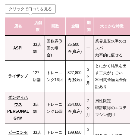
クリックで口コミを見る
店舗
期
店名
回数
金額
大まかな特徴
数
間
回数券(8
業界最安水準のコ
33店
25,500
ASPI
回の場
ー
スパ
舗
円(税込)
合)
効率的に痩せる
とにかく結果を出
２
127
トレーニ
327,800
す工夫がすごい
ライザップ
ヶ
店舗
ング16回
円(税込)
30日間全額返金保
月
証あり
ダンディハ
２
男性限定
ウス
3店
トレーニ
264,000
ヶ
特許取得のエステ
PERSONAL
舗
ング16回
円(税込)
月
マシン使用
GYM
２
ビーコンセ
33店
トレーニ
199,650