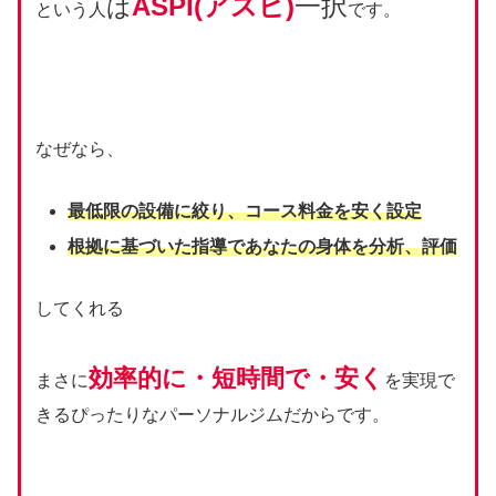
ASPI(アスピ)
一択
は
という人
です。
なぜなら、
最低限の設備に絞り、コース料金を安く設定
根拠に基づいた指導であなたの身体を分析、評価
してくれる
効率的に・短時間で・安く
まさに
を実現で
きるぴったりなパーソナルジムだからです。