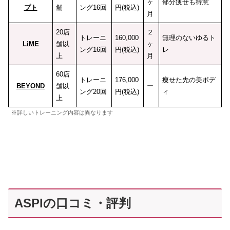
ヶ
部分痩せも得意
プト
舗
ング16回
円(税込)
月
20店
２
トレーニ
160,000
無理のないゆるト
LiME
舗以
ヶ
ング16回
円(税込)
レ
上
月
60店
トレーニ
176,000
痩せた先の美ボデ
BEYOND
舗以
ー
ング20回
円(税込)
ィ
上
※詳しいトレーニング内容は異なります
ASPIの口コミ・評判