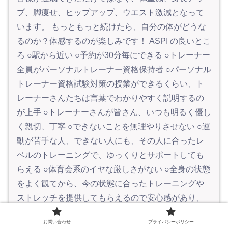
プ、脚痩せ、ヒップアップ、ウエスト激減となって
います。 もっともっと続けたら、自分の体がどうな
るのか？体感するのが楽しみです！ ASPI の良いとこ
ろ ○駅から近い ○予約が30分毎にできる ○トレーナー
全員がパーソナルトレーナー資格保持者 ○パーソナル
トレーナー資格試験対策の授業ができるくらい、ト
レーナーさんたちは言葉でわかりやすく説明するの
が上手 ○トレーナーさんが皆さん、いつも明るく優し
く親切、丁寧 ○できないことを無理やりさせない ○運
動が苦手な人、できない人にも、その人に合ったレ
ベルのトレーニングで、ゆっくりとサポートしても
らえる ○体育会系のイヤな厳しさがない ○全身の状態
をよく観てから、今の状態に合ったトレーニングや
ストレッチを提供してもらえるので安心感があり、
上達も早まり、体が改善するスピードが速い
お問い合わせ
プライバシーポリシー