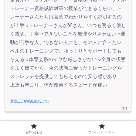
トレーナー資格試験対策の授業ができるくらい、ト
レーナーさんたちは言葉でわかりやすく説明するの
が上手 ○トレーナーさんが皆さん、いつも明るく優し
く親切、丁寧 ○できないことを無理やりさせない ○運
動が苦手な人、できない人にも、その人に合ったレ
ベルのトレーニングで、ゆっくりとサポートしても
らえる ○体育会系のイヤな厳しさがない ○全身の状態
をよく観てから、今の状態に合ったトレーニングや
ストレッチを提供してもらえるので安心感があり、
上達も早まり、体が改善するスピードが速い
新宿三丁目御苑店の口コミ
お問い合わせ
プライバシーポリシー
他にもパーソナルトレーニングのジムに通ったこと