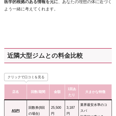
医学的根拠のある情報を元に
、あなたの理想の体に近づく
よう一緒に考えてくれます。
近隣大型ジムとの料金比較
クリックで口コミを見る
1回あ
店名
回数
/期間
金額
大まかな特徴
たり
業界最安水準のコ
回数券(8回
25,500
3,187
ASPI
スパ
の場合)
円
円