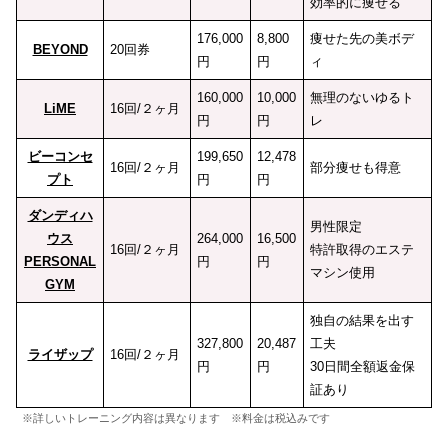
効率的に痩せる
176,000
8,800
痩せた先の美ボデ
BEYOND
20回券
円
円
ィ
160,000
10,000
無理のないゆるト
LiME
16回/２ヶ月
円
円
レ
ビーコンセ
199,650
12,478
16回/２ヶ月
部分痩せも得意
プト
円
円
ダンディハ
男性限定
ウス
264,000
16,500
16回/２ヶ月
特許取得のエステ
PERSONAL
円
円
マシン使用
GYM
独自の結果を出す
327,800
20,487
工夫
ライザップ
16回/２ヶ月
円
円
30日間全額返金保
証あり
※詳しいトレーニング内容は異なります ※料金は税込みです