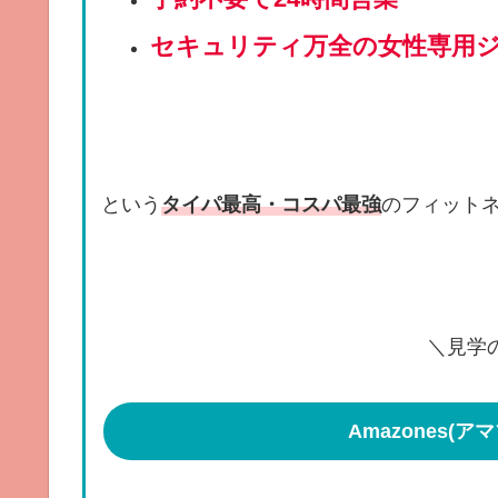
セキュリティ万全の女性専用
という
タイパ最高・コスパ最強
のフィット
＼見学
Amazones(