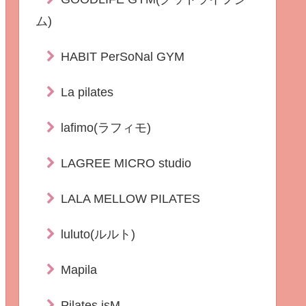
ム)
HABIT PerSoNal GYM
La pilates
lafimo(ラフィモ)
LAGREE MICRO studio
LALA MELLOW PILATES
luluto(ルルト)
Mapila
Pilates isM