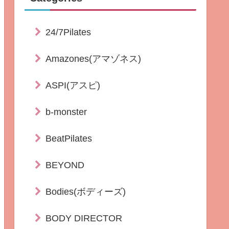
24/7Pilates
Amazones(アマゾネス)
ASPI(アスピ)
b-monster
BeatPilates
BEYOND
Bodies(ボディーズ)
BODY DIRECTOR