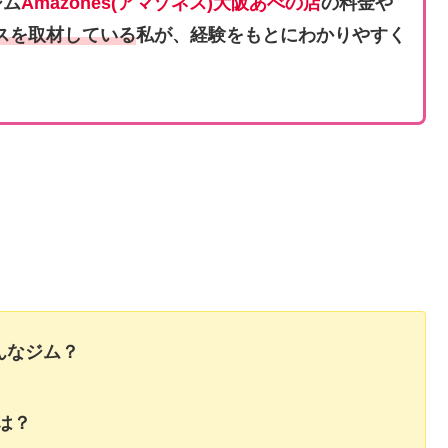
ジム
Amazones(アマゾネス)大阪あべの店
の料金や
スを取材している
私が、経験をもとにわかりやすく
どんなジム？
は？