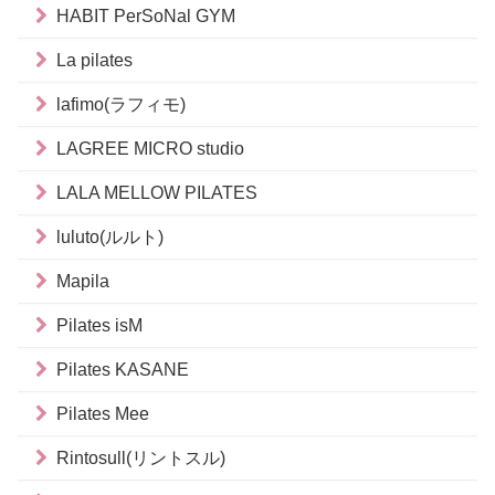
HABIT PerSoNal GYM
La pilates
lafimo(ラフィモ)
LAGREE MICRO studio
LALA MELLOW PILATES
luluto(ルルト)
Mapila
Pilates isM
Pilates KASANE
Pilates Mee
Rintosull(リントスル)